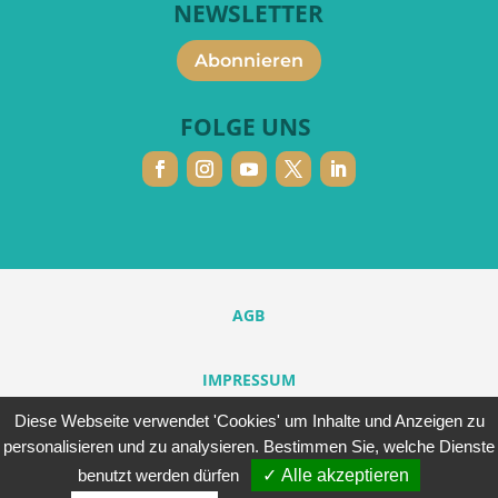
NEWSLETTER
Abonnieren
FOLGE UNS
AGB
IMPRESSUM
Persönliche Daten
Diese Webseite verwendet 'Cookies' um Inhalte und Anzeigen zu
We use cookies to ensure that we give you the best
personalisieren und zu analysieren. Bestimmen Sie, welche Dienste
experience on our website. If you continue to use this site we
will assume that you are happy with it.
benutzt werden dürfen
Alle akzeptieren